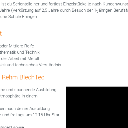
lst du Serienteile her und fertigst Einzelstücke je nach Kundenwuns
 Jahre (Verkürzung auf 2,5 Jahre durch Besuch der 1-jährigen Berufs
iche Schule Ehingen
t
der Mittlere Reife
thematik und Technik
der Arbeit mit Metall
ick und technisches Verständnis
ei Rehm BlechTec
che und spannende Ausbildung
satmosphäre in einem
n nach deiner Ausbildung
 und freitags um 12:15 Uhr Start
tsgeld sowie