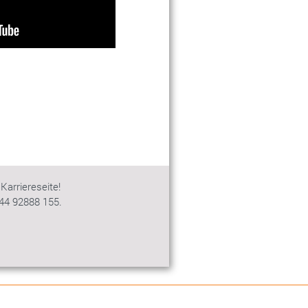
Karriereseite!
344 92888 155.