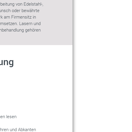
beitung von Edelstahl-,
unsch oder bewährte
rk am Firmensitz in
 umsetzen. Lasern und
enbehandlung gehören
tung
gen lesen
ohren und Abkanten