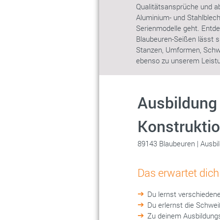
Qualitätsansprüche und ab
Aluminium- und Stahlblec
Serienmodelle geht. Entde
Blaubeuren-Seißen lässt s
Stanzen, Umformen, Schw
ebenso zu unserem Leistu
Ausbildung
Konstrukti
89143 Blaubeuren | Ausb
Das erwartet dich
Du lernst verschieden
Du erlernst die Schw
Zu deinem Ausbildungs