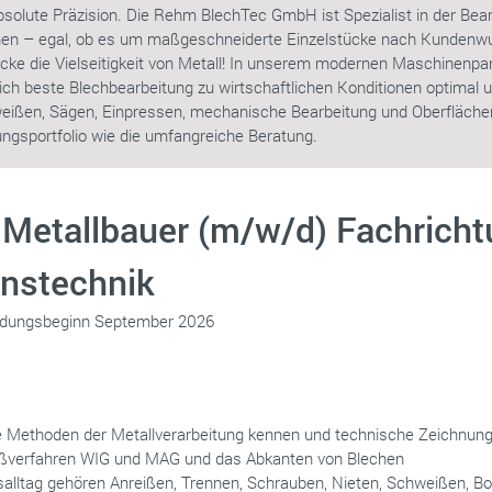
solute Präzision. Die Rehm BlechTec GmbH ist Spezialist in der Bear
hen – egal, ob es um maßgeschneiderte Einzelstücke nach Kundenw
cke die Vielseitigkeit von Metall! In unserem modernen Maschinenpa
ich beste Blechbearbeitung zu wirtschaftlichen Konditionen optimal
eißen, Sägen, Einpressen, mechanische Bearbeitung und Oberfläch
ngsportfolio wie die umfangreiche Beratung.
 Metallbauer (m/w/d) Fachrich
onstechnik
ildungsbeginn September 2026
e Methoden der Metallverarbeitung kennen und technische Zeichnun
eißverfahren WIG und MAG und das Abkanten von Blechen
alltag gehören Anreißen, Trennen, Schrauben, Nieten, Schweißen, B